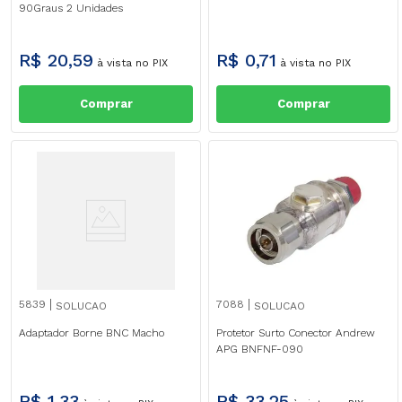
90Graus 2 Unidades
R$
20
,
59
R$
0
,
71
à vista no PIX
à vista no PIX
Comprar
Comprar
5839
7088
SOLUCAO
SOLUCAO
Adaptador Borne BNC Macho
Protetor Surto Conector Andrew
APG BNFNF-090
R$
1
,
33
R$
33
,
25