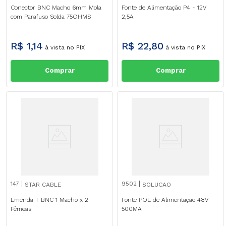
Conector BNC Macho 6mm Mola
Fonte de Alimentação P4 - 12V
com Parafuso Solda 75OHMS
2,5A
R$
1
,
14
R$
22
,
80
à vista no PIX
à vista no PIX
Comprar
Comprar
147
9502
STAR CABLE
SOLUCAO
Emenda T BNC 1 Macho x 2
Fonte POE de Alimentação 48V
Fêmeas
500MA