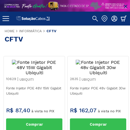
INFORMÁTICA
CFTV
CFTV
10629
2835
UBIQUITI
UBIQUITI
Fonte Injetor POE 48V 15W Gigabit
Fonte Injetor POE 48v Gigabit 30w
Ubiquiti
Ubiquiti
R$
87
,
40
R$
162
,
07
à vista no PIX
à vista no PIX
Comprar
Comprar