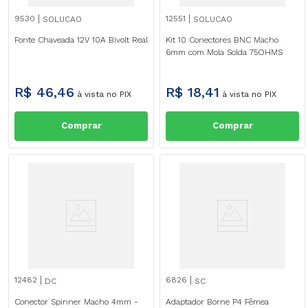
9530
12551
SOLUCAO
SOLUCAO
Fonte Chaveada 12V 10A Bivolt Real
Kit 10 Conectores BNC Macho
6mm com Mola Solda 75OHMS
R$
46
,
46
R$
18
,
41
à vista no PIX
à vista no PIX
Comprar
Comprar
12482
6826
DC
SC
Conector Spinner Macho 4mm -
Adaptador Borne P4 Fêmea