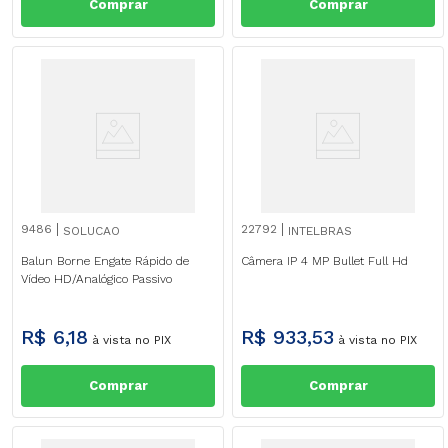
Comprar
Comprar
9486
22792
SOLUCAO
INTELBRAS
Balun Borne Engate Rápido de
Câmera IP 4 MP Bullet Full Hd
Vídeo HD/Analógico Passivo
R$
6
,
18
R$
933
,
53
à vista no PIX
à vista no PIX
Comprar
Comprar