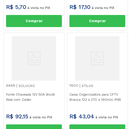
R$
5
,
70
R$
17
,
10
à vista no PIX
à vista no PIX
Comprar
Comprar
6688
11500
SOLUCAO
STILUS
Fonte Chaveada 12V 50A Bivolt
Caixa Organizadora para CFTV
Real com Cooler
Branca 122 x 270 x 190mm IP65
R$
92
,
15
R$
43
,
04
à vista no PIX
à vista no PIX