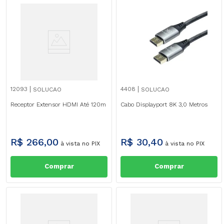
12093
4408
SOLUCAO
SOLUCAO
Receptor Extensor HDMI Até 120m
Cabo Displayport 8K 3,0 Metros
R$
266
,
00
R$
30
,
40
à vista no PIX
à vista no PIX
Comprar
Comprar