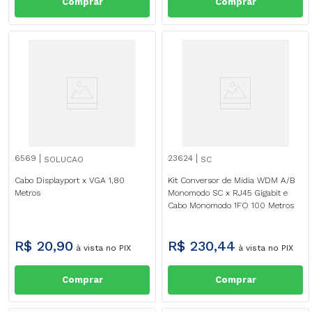
Comprar
Comprar
6569
23624
SOLUCAO
SC
Cabo Displayport x VGA 1,80
Kit Conversor de Mídia WDM A/B
Metros
Monomodo SC x RJ45 Gigabit e
Cabo Monomodo 1FO 100 Metros
R$
20
,
90
R$
230
,
44
à vista no PIX
à vista no PIX
Comprar
Comprar