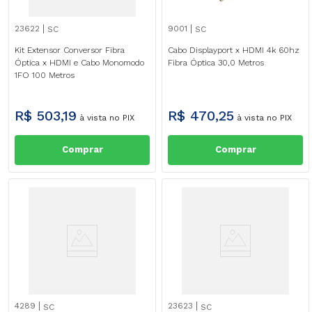
23622
9001
SC
SC
Kit Extensor Conversor Fibra
Cabo Displayport x HDMI 4k 60hz
Óptica x HDMI e Cabo Monomodo
Fibra Óptica 30,0 Metros
1FO 100 Metros
R$
503
,
19
R$
470
,
25
à vista no PIX
à vista no PIX
Comprar
Comprar
4289
23623
SC
SC