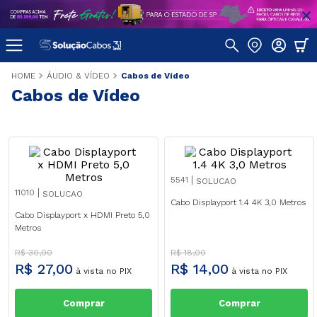
ÁUDIO & VÍDEO
Cabos de Vídeo
Cabos de Vídeo
5541
SOLUCAO
11010
SOLUCAO
Cabo Displayport 1.4 4K 3,0 Metros
Cabo Displayport x HDMI Preto 5,0
Metros
R$
30
,
00
R$
18
,
00
R$
27
,
00
R$
14
,
00
à vista no PIX
à vista no PIX
Comprar
Comprar