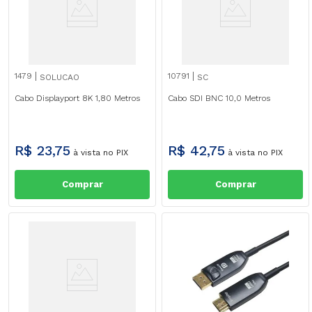
1479
10791
SOLUCAO
SC
Cabo Displayport 8K 1,80 Metros
Cabo SDI BNC 10,0 Metros
R$
23
,
75
R$
42
,
75
à vista no PIX
à vista no PIX
Comprar
Comprar