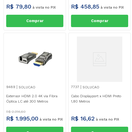
R$
79
,
80
R$
458
,
85
à vista no PIX
à vista no PIX
Comprar
Comprar
9489
7737
SOLUCAO
SOLUCAO
Extensor HDMI 2.0 4K via Fibra
Cabo Displayport x HDMI Preto
Óptica LC até 300 Metros
1,80 Metros
R$
2
.
314
,
60
R$
1
.
995
,
00
R$
16
,
62
à vista no PIX
à vista no PIX