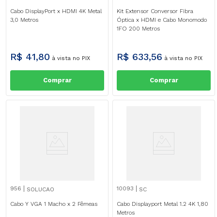
Cabo DisplayPort x HDMI 4K Metal
Kit Extensor Conversor Fibra
3,0 Metros
Óptica x HDMI e Cabo Monomodo
1FO 200 Metros
R$
41
,
80
R$
633
,
56
à vista no PIX
à vista no PIX
Comprar
Comprar
956
10093
SOLUCAO
SC
Cabo Y VGA 1 Macho x 2 Fêmeas
Cabo Displayport Metal 1.2 4K 1,80
Metros