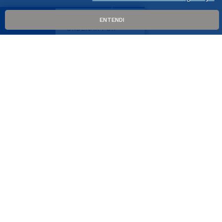
ENTENDI
FILTRAR
RELEVÂNCIA
MAIS VENDIDOS
MAIS RECENTES
DESCONTO
PREÇO: DO MAIOR
PARA O MENOR
PREÇO: DO MENOR
PARA O MAIOR