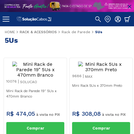
RACK & ACESSÓRIOS
Rack de Parede
5Us
5Us
9686
MAX
10076
SOLUCAO
Mini Rack 5Us x 370mm Preto
Mini Rack de Parede 19" 5Us x
470mm Branco
R$
474
,
05
R$
308
,
08
à vista no PIX
à vista no PIX
Comprar
Comprar