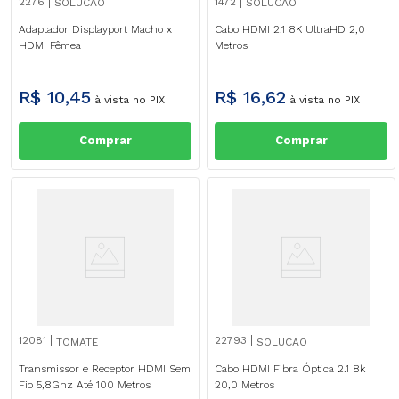
2276
1472
SOLUCAO
SOLUCAO
Adaptador Displayport Macho x
Cabo HDMI 2.1 8K UltraHD 2,0
HDMI Fêmea
Metros
R$
10
,
45
R$
16
,
62
à vista no PIX
à vista no PIX
Comprar
Comprar
12081
22793
TOMATE
SOLUCAO
Transmissor e Receptor HDMI Sem
Cabo HDMI Fibra Óptica 2.1 8k
Fio 5,8Ghz Até 100 Metros
20,0 Metros