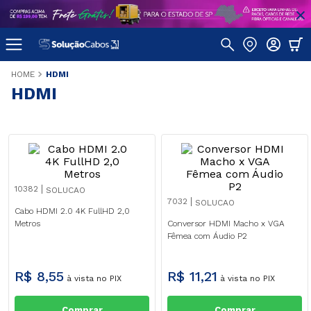
HDMI
HDMI
10382
SOLUCAO
7032
SOLUCAO
Cabo HDMI 2.0 4K FullHD 2,0
Metros
Conversor HDMI Macho x VGA
Fêmea com Áudio P2
R$
8
,
55
R$
11
,
21
à vista no PIX
à vista no PIX
Comprar
Comprar