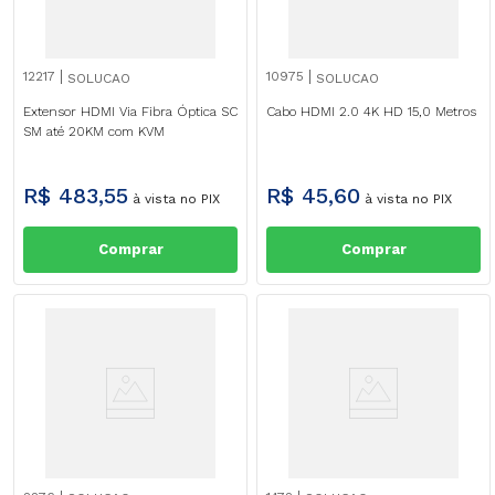
12217
10975
SOLUCAO
SOLUCAO
Extensor HDMI Via Fibra Óptica SC
Cabo HDMI 2.0 4K HD 15,0 Metros
SM até 20KM com KVM
R$
483
,
55
R$
45
,
60
à vista no PIX
à vista no PIX
Comprar
Comprar