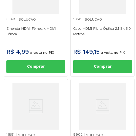
3348
1050
SOLUCAO
SOLUCAO
Emenda HDMI Fêmea x HDMI
Cabo HDMI Fibra Óptica 2.1 8k 5,0
Fêmea
Metros
R$
4
,
99
R$
149
,
15
à vista no PIX
à vista no PIX
Comprar
Comprar
11851
9902
SOLUCAO
SOLUCAO