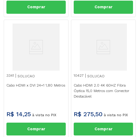
Comprar
Comprar
3341
10427
SOLUCAO
SOLUCAO
Cabo HDMI x DVI 24+1 1,80 Metros
Cabo HDMI 2.0 4K 60HZ Fibra
Óptica 15,0 Metros com Conector
Destacável
R$
14
,
25
R$
275
,
50
à vista no PIX
à vista no PIX
Comprar
Comprar