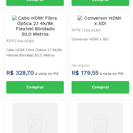
10712
SOLUCAO
Conversor HDMI x SDI
8331
SOLUCAO
Cabo HDMI Fibra Óptica 2.1 4k/8k
Flexível Blindado 50,0 Metros
R$
205
,
00
R$
328
,
70
R$
179
,
55
à vista no PIX
à vista no PIX
Comprar
Comprar