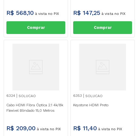
R$
568
,
10
R$
147
,
25
à vista no PIX
à vista no PIX
Comprar
Comprar
6324
6353
SOLUCAO
SOLUCAO
Cabo HDMI Fibra Óptica 2.1 4k/8k
Keystone HDMI Preto
Flexível Blindado 15,0 Metros
R$
209
,
00
R$
11
,
40
à vista no PIX
à vista no PIX