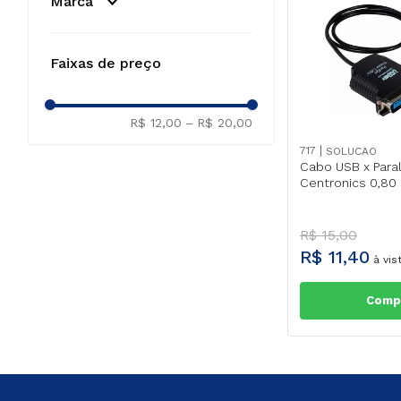
Marca
Caixa De Sobrepor
Adaptador 
SOLUCAO
(
1
)
Multifunçã
Faixas de preço
R$
39
,
00
R$
14
,
R$ 12,00
–
R$ 20,00
À vista no
717
SOLUCAO
FRETE GR
Cabo USB x Para
)
Centronics 0,80
R$
15
,
00
APR
R$
11
,
40
à vis
Comp