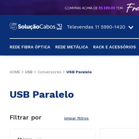
Televendas 11 5990-1420
O que você procura?
Telefones:
REDE FIBRA ÓPTICA
REDE METÁLICA
RACK E ACESSÓRIOS
11 5990-1420
11 3362-3412
62%
CABOS ÓPTICO
CABOS
ACESSÓRIOS
CABOS
CABOS DE ÁUDIO
CABOS
CABOS DE FORÇA
CABOS
FERRAMENTAS
ACESSÓRIOS
CHAVEADOR / SWITCH
BANDEJAS
PLACAS
ADAPTADORES
CORDÃO ÓPTICO
CABOS DE VÍDEO
CFTV
11 5990-1420
CANALETAS
CONVERSORES
RACK DE PISO
NOBREAKS
CONVERSORES
CONVERSOR
ACESSÓRIOS
CABOS ES
USB
Conversores
USB Paralelo
Cabos Monomodo
Cat5e
Calhas De Tomada
HDMI 1.4
Cabos P2
USB A/B
Novo Padrão 10A
Cabos Manga
Punch Down
Abraçadeiras
HDMI
Fixa
Placa Serial
USB
Cordão Monomodo
Cabos VGA
Fonte Chaveada
Megacanal / 
USB Serial
12Us
Monovolt
USB/485/422
ADAPTADOR
Acopladores
Cabos Caixa
E-mail:
Acessórios
Cabos Multimodo
Cat6
Guias De Cabo
HDMI 2.0
Caixa Medusa
USB A/A
Novo Padrão 20A
Cabos Console
Alicate De Crimpar
Espelhos
Matrix
Móvel
Placa Paralelo
Captura De Vídeo
Cordão Multimodo
Cabos DVI
Borne
USB Paralelo
16Us
Bivolt
USB Paralelo
DISTRIBUIDOR
Conector Ópt
Cabos Coax
Unicanal / Acessórios
SPLITTER
sac@solucaocabos.com.br
Cabos Monomodo 
Cat6A/Cat7
Frente Falsa
HDMI 2.1
Cabos Midi
Extensor 2.0
Cabo De Força Notebook 
Cabos CI
Decapador
Organizadores
KVM
Frontal
Placa USB
Captura De Áudio
Extensão Monomodo
Cabos Displayport 4K
Balun
TCP-IP/RS232/485
20Us
Senoidal
USB Serial
Atenuador Óp
Cabos PP
USB Paralelo
Fracionados
Tripolar
Minicanal / 
VIDEO WALL
vendas@solucaocabos.com.br
Cat5e Fracionado
Kit Rodizio
HDMI Fibra Óptica 2.0 4K
Cabos Óptico
Extensor 3.0
Cabos CCI
Rotuladora
Conectores 
Chantelier
Extensão Multimodo
Cabos Displayport 8K
BNC
24Us
Acessórios
Cabo Console
Conjunto De
Cabos Para
Acessórios
Cabos Multimodo 
Tipo 8
RJ45/Acessórios
Óptica
financeiro@solucaocabos.com.b
Cat6 Fracionado
Kit Ventilação
HDMI Fibra Óptica 2.1 8K
Cabo Módulo De Potência 
Extensão USB Amplificado
Cabos De Instrumentação
Testadores
RACK EXTERNO
Pig Tail Monomodo
Extensor Via UTP / Fibra
Spinner
28Us
USB VGA/HDMI
Cabos Micr
Fracionados
Heladuct / 
Fracionado
Padrão IEC
Conduletes
Distribuidor 
Acessórios
Cat6A/Cat7 
Organizadores
Extensão HDMI
Extensor Via Cabo UTP
Ferramentas Diversas
Pig Tail Multimodo
Cabos SDI
Poe
32Us
Cabos Phili
Fracionado
Cabo PP
Caixa Para Mesa
Acessórios Pa
Intercanal / 
Nobreak E Estabilizadores
Extensor Via UTP / Fibra
Cabos Para Celular
Ferro De Soldar
36Us
Acessórios
Cabo PP Fracionado
Caixa Hermética
Placa De Ident
USB Tipo-C
Fita Isolante
40Us
Canaletas E 
Cabo Paralelo
Acessórios Para Ar 
44Us
Condicionado