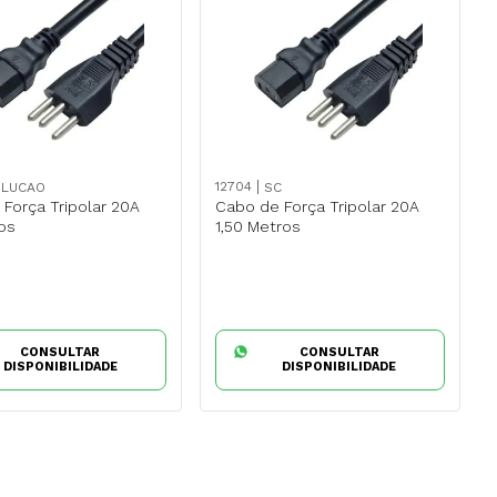
Adaptador Hub USB Tipo C para
Kits De Rede
HDMI 8 em 1 LAN RJ45
Para
1000mbps
R$
47
,
02
À vista no
12704
OLUCAO
SC
de R$199,00
FRETE GRÁTIS PARA SP (Acima de R$199,00
Força Tripolar 20A
Cabo de Força Tripolar 20A
)
os
1,50 Metros
ACABA EM:
!
APROVEITAR OFERTA!
07
s
03
d
23
h
49
m
07
s
CONSULTAR
CONSULTAR
DISPONIBILIDADE
DISPONIBILIDADE