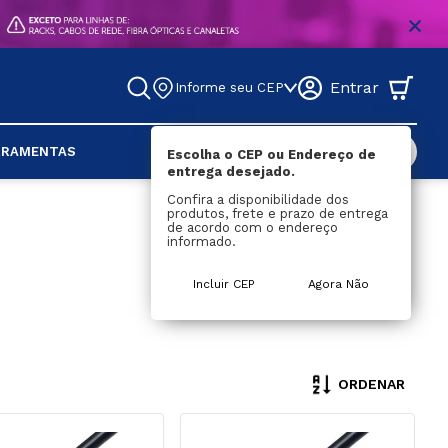
Entrar
Informe seu CEP
DESCONTOS
RRAMENTAS
Escolha o CEP ou Endereço de
entrega desejado.
DOS
Confira a disponibilidade dos
produtos, frete e prazo de entrega
S
RES
MENTAS
SWITCHES
CONVERSORES
MÁQUINA DE FUSÃO
TELEFONIA
FERRAMENTAS
de acordo com o endereço
lo
dor
Não 
DISTRIBUIDOR / 
MEDIDOR
Voice Panel
Punch Down
informado.
Gerenciável
SPLITTER
r
CHASSI PARA RACK
Cabos CI
Alicate De 
Gerenciável
CHAVEADOR / SWITCH / 
Crimpar
Incluir CEP
Agora Não
dor
Cabos CCI
KVM
Decapador
Fibra
Blocos Terminais De 
CONTROLE REMOTO
Distribuição
Rotuladora
 Geradora De Luz
Testadores
a
Ferramentas 
a
Diversas
Ferro De Soldar
Fita Isolante