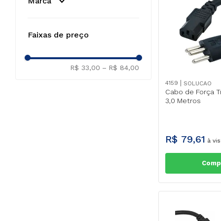
Marca
Caixa De Sobrepor
Adaptador 
SOLUCAO
(
4
)
Multifunçã
Faixas de preço
SC
(
1
)
R$
39
,
00
R$
14
,
R$ 33,00
–
R$ 84,00
À vista no
4159
SOLUCAO
FRETE GR
Cabo de Força T
)
3,0 Metros
APR
R$
79
,
61
à vis
Comp