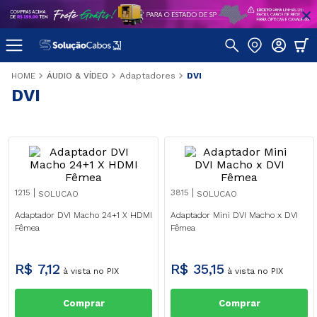
ÁUDIO & VÍDEO
Adaptadores
DVI
DVI
1215
3815
SOLUCAO
SOLUCAO
Adaptador DVI Macho 24+1 X HDMI
Adaptador Mini DVI Macho x DVI
Fêmea
Fêmea
R$
7
,
12
R$
35
,
15
à vista no PIX
à vista no PIX
Comprar
Comprar