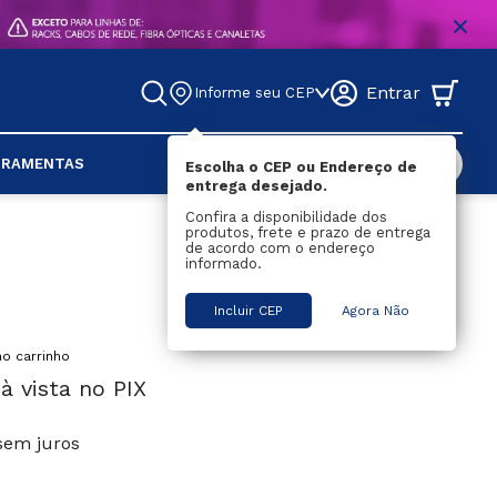
Entrar
Informe seu CEP
DESCONTOS
RRAMENTAS
Escolha o CEP ou Endereço de
entrega desejado.
DOS
Confira a disponibilidade dos
produtos, frete e prazo de entrega
S
RES
MENTAS
SWITCHES
CONVERSORES
MÁQUINA DE FUSÃO
TELEFONIA
FERRAMENTAS
de acordo com o endereço
lo
dor
Não 
DISTRIBUIDOR / 
MEDIDOR
Voice Panel
Punch Down
informado.
Gerenciável
SPLITTER
r
CHASSI PARA RACK
Cabos CI
Alicate De 
Gerenciável
CHAVEADOR / SWITCH / 
Crimpar
Incluir CEP
Agora Não
dor
Cabos CCI
KVM
Decapador
Fibra
Blocos Terminais De 
CONTROLE REMOTO
Distribuição
Rotuladora
 Geradora De Luz
à vista no PIX
Testadores
a
Ferramentas 
a
Diversas
em juros
Ferro De Soldar
Fita Isolante