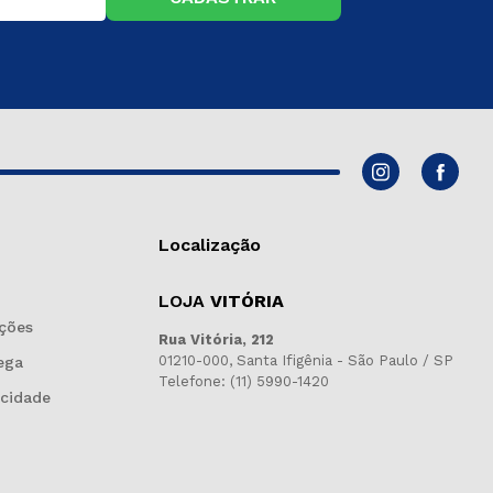
Localização
LOJA
VITÓRIA
ções
Rua Vitória, 212
01210-000, Santa Ifigênia - São Paulo / SP
ega
Telefone: (11) 5990-1420
acidade