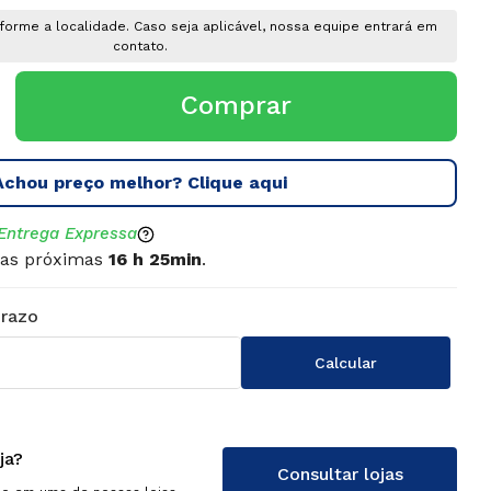
Adaptador Hub USB Tipo C para
Kits De Rede
HDMI 8 em 1 LAN RJ45
forme a localidade. Caso seja aplicável, nossa equipe entrará em
Para
contato.
1000mbps
Comprar
R$
47
,
02
À vista no
Achou preço melhor? Clique aqui
de R$199,00
FRETE GRÁTIS PARA SP (Acima de R$199,00
)
Entrega Expressa
as próximas
16
h
25
min
.
ACABA EM:
!
APROVEITAR OFERTA!
57
s
03
d
15
h
24
m
57
s
ja?
Consultar lojas