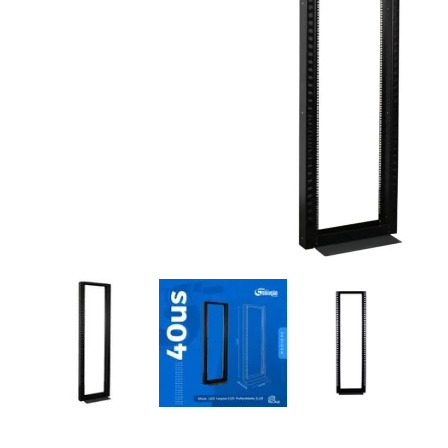
Caixa De Sobrepor
Adaptador 
Multifunçã
R$
39
,
00
R$
14
,
À vista no
FRETE GR
)
APR