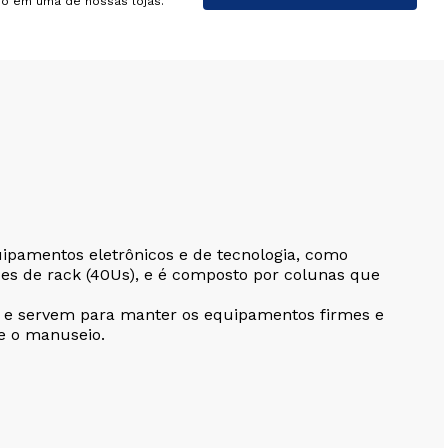
do em uma de nossas lojas.
pamentos eletrônicos e de tecnologia, como
des de rack (40Us), e é composto por colunas que
ras e servem para manter os equipamentos firmes e
e o manuseio.