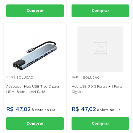
Comprar
Comprar
2118
1646
SOLUCAO
SOLUCAO
Adaptador Hub USB Tipo C para
Hub USB 3.0 3 Portas + 1 Porta
HDMI 8 em 1 LAN RJ45
Gigabit
R$
47
,
02
R$
47
,
02
à vista no PIX
à vista no PIX
Comprar
Comprar