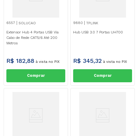
6557
9880
SOLUCAO
TPLINK
Extensor Hub 4 Portas USB Via
Hub USB 3.0 7 Portas UH700
Cabo de Rede CAT5/6 Até 200
Metros
R$
182
,
88
R$
345
,
32
à vista no PIX
à vista no PIX
Comprar
Comprar