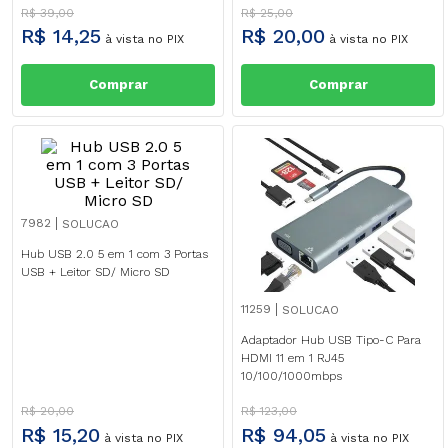
R$
39
,
00
R$
25
,
00
R$
14
,
25
R$
20
,
00
à vista no PIX
à vista no PIX
Comprar
Comprar
7982
SOLUCAO
Hub USB 2.0 5 em 1 com 3 Portas
USB + Leitor SD/ Micro SD
11259
SOLUCAO
Adaptador Hub USB Tipo-C Para
HDMI 11 em 1 RJ45
10/100/1000mbps
R$
20
,
00
R$
123
,
00
R$
15
,
20
R$
94
,
05
à vista no PIX
à vista no PIX