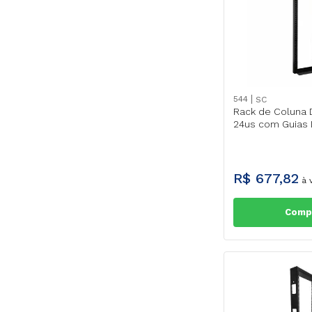
544
SC
Rack de Coluna
24us com Guias 
R$
677
,
82
à v
Comp