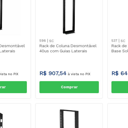
598
537
SC
SC
 Desmontável
Rack de Coluna Desmontável
Rack de
Laterais
40us com Guias Laterais
Base Sol
R$
907
,
54
R$
64
ista no PIX
à vista no PIX
rar
Comprar