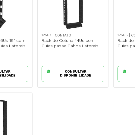
12567
12566
CONTATO
C
16Us 19" com
Rack de Coluna 44Us com
Rack de
uias Laterais
Guias passa Cabos Laterais
Guias p
ULTAR
CONSULTAR
BILIDADE
DISPONIBILIDADE