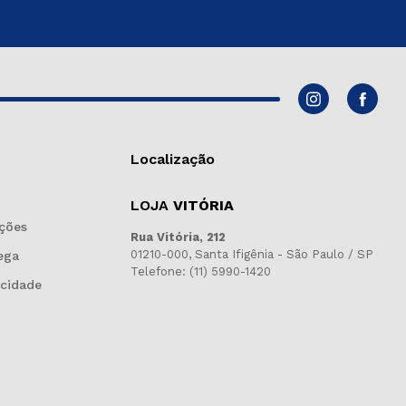
Localização
LOJA
VITÓRIA
ções
Rua Vitória, 212
01210-000, Santa Ifigênia - São Paulo / SP
ega
Telefone: (11) 5990-1420
acidade