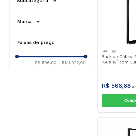
Subcategoria
Caixa De Sobrepor
Adaptador 
44Us
(
2
)
Multifunçã
Marca
40Us
(
2
)
R$
39
,
00
36Us
(
2
)
R$
14
,
SC
(
7
)
Faixas de preço
28Us
(
2
)
À vista no
CONTATO
(
6
)
540
SC
24Us
(
2
)
FRETE GR
Rack de Coluna
)
16Us 19" com Gui
R$ 596,00
–
R$ 1.022,00
16Us
(
2
)
20Us
(
1
)
APR
R$
566
,
68
à 
Comp