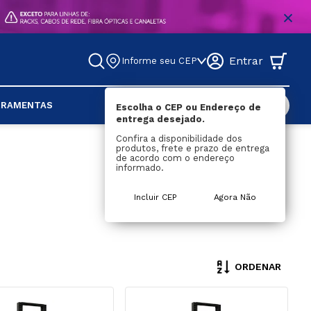
Entrar
Informe seu CEP
DESCONTOS
RRAMENTAS
Escolha o CEP ou Endereço de
entrega desejado.
DOS
Confira a disponibilidade dos
produtos, frete e prazo de entrega
S
RES
MENTAS
SWITCHES
CONVERSORES
MÁQUINA DE FUSÃO
TELEFONIA
FERRAMENTAS
de acordo com o endereço
lo
dor
Não 
DISTRIBUIDOR / 
MEDIDOR
Voice Panel
Punch Down
informado.
Gerenciável
SPLITTER
r
CHASSI PARA RACK
Cabos CI
Alicate De 
Gerenciável
CHAVEADOR / SWITCH / 
Crimpar
Incluir CEP
Agora Não
dor
Cabos CCI
KVM
Decapador
Fibra
Blocos Terminais De 
CONTROLE REMOTO
Distribuição
Rotuladora
 Geradora De Luz
Testadores
a
Ferramentas 
a
Diversas
Ferro De Soldar
Fita Isolante