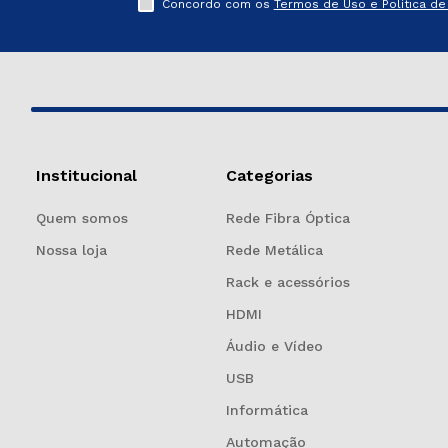
Concordo com os
Termos de Uso e Política de 
Institucional
Categorias
Quem somos
Rede Fibra Óptica
Nossa loja
Rede Metálica
Rack e acessórios
HDMI
Áudio e Vídeo
USB
Informática
Automação